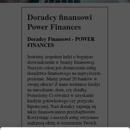
Doradcy finansowi
Power Finances
Doradcy Finansowi - POWER
FINANCES
Jesteśmy zespołem ludzi o bogatym
doświadczeniu w branży finansowej.
Naszym celem jest dostarczenia usług
doradztwa finansowego na najwyższym
poziomie. Mamy ponad 20 banków w
swojej ofercie! Z nami weźmiesz kredyt
na mieszkanie, dom, czy działkę.
Pomożemy Ci również w uzyskaniu
kredytu gotówkowego czy pożyczki
hipotecznej. Nasi doradcy zajmują się
także finansowaniem przedsiębiorstw.
Korzystając z naszych usług otrzymasz
najlepszą ofertę w rozumieniu Twoich
potrzeb. Przeprowadzimy Cię przez cały