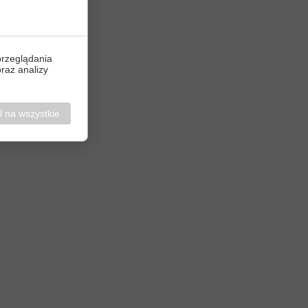
przeglądania
oraz analizy
 na wszystkie