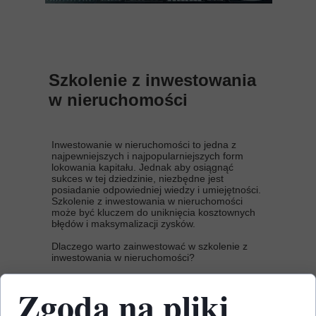
Szkolenie z inwestowania
w nieruchomości
Inwestowanie w nieruchomości to jedna z
najpewniejszych i najpopularniejszych form
lokowania kapitału. Jednak aby osiągnąć
sukces w tej dziedzinie, niezbędne jest
posiadanie odpowiedniej wiedzy i umiejętności.
Szkolenie z inwestowania w nieruchomości
może być kluczem do uniknięcia kosztownych
błędów i maksymalizacji zysków.
Dlaczego warto zainwestować w szkolenie z
inwestowania w nieruchomości?
1. Zrozumienie rynku:
Profesjonalne szkolenia
Zgoda na pliki
dostarczają dogłębnej analizy rynku
nieruchomości, pomagając uczestnikom
zrozumieć aktualne trendy, dynamikę cen oraz