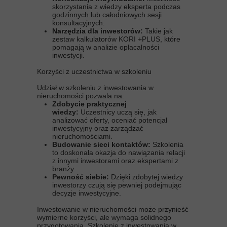
skorzystania z wiedzy eksperta podczas
godzinnych lub całodniowych sesji
konsultacyjnych.
Narzędzia dla inwestorów:
Takie jak
zestaw kalkulatorów KORI +PLUS, które
pomagają w analizie opłacalności
inwestycji.
Korzyści z uczestnictwa w szkoleniu
Udział w szkoleniu z inwestowania w
nieruchomości pozwala na:
Zdobycie praktycznej
wiedzy:
Uczestnicy uczą się, jak
analizować oferty, oceniać potencjał
inwestycyjny oraz zarządzać
nieruchomościami.
Budowanie sieci kontaktów:
Szkolenia
to doskonała okazja do nawiązania relacji
z innymi inwestorami oraz ekspertami z
branży.
Pewność siebie:
Dzięki zdobytej wiedzy
inwestorzy czują się pewniej podejmując
decyzje inwestycyjne.
Inwestowanie w nieruchomości może przynieść
wymierne korzyści, ale wymaga solidnego
przygotowania. Szkolenie z inwestowania w